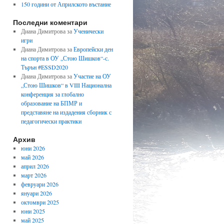
150 години от Априлското въстание
Последни коментари
Диана Димитрова
за
Ученически
игри
Диана Димитрова
за
Европейски ден
на спорта в ОУ „Стою Шишков“-с.
Търън #ESSD2020
Диана Димитрова
за
Участие на ОУ
„Стою Шишков“ в VIII Национална
конференция за глобално
образование на БПМР и
представяне на издадения сборник с
педагогически практики
Архив
юни 2026
май 2026
април 2026
март 2026
февруари 2026
януари 2026
октомври 2025
юни 2025
май 2025