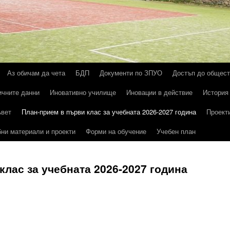
Аз обичам да чета
БДП
Документи по ЗПУО
Достъп до общес
ичните данни
Иновативно училище
Иновации в действие
История
ъвет
План-прием в първи клас за учебната 2026-2027 година
Проект
ни материали и проекти
Форми на обучение
Учебен план
клас за учебната 2026-2027 година