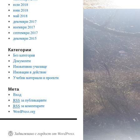
юли 2018
юни 2018
май 2018
декември 2017
ноември 2017
септември 2017
декември 2015
Категории
Без категория
Документи
Иновативно училище
Иновации в действие
Учебни материали и проекти
Мета
Вход
RSS
за публикациите
RSS
за коментарите
WordPress.org
Задвижвано с гордост от WordPress.