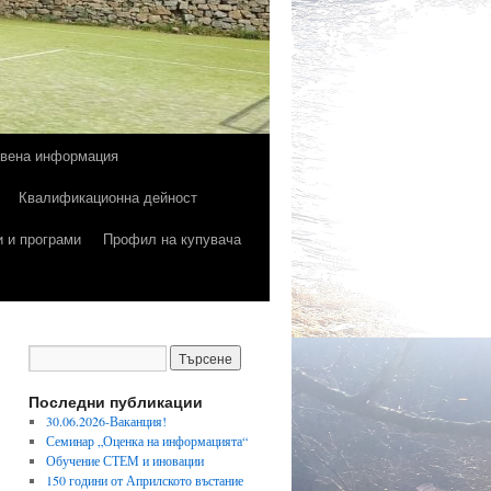
твена информация
Квалификационна дейност
и и програми
Профил на купувача
Последни публикации
30.06.2026-Ваканция!
Семинар „Оценка на информацията“
Обучение СТЕМ и иновации
150 години от Априлското въстание