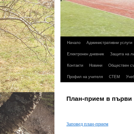
Начало
Административни услуги
Към
Електронен дневник
Защита на л
съдържанието
Контакти
Новини
Обществен с
Профил на учителя
СТЕМ
Учеб
План-прием в първи 
Заповед план-прием