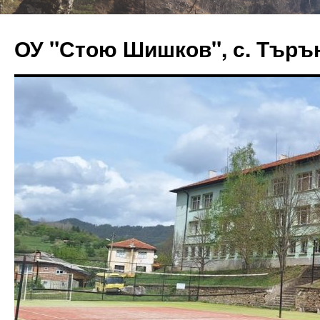
ОУ "Стою Шишков", с. Търъ