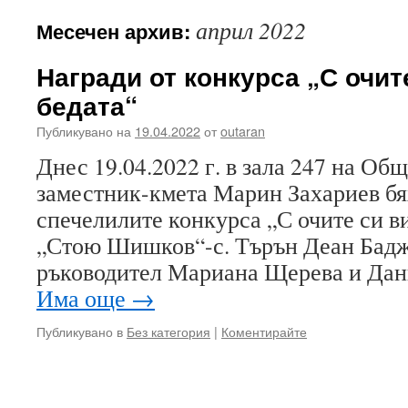
април 2022
Месечен архив:
Награди от конкурса „С очит
бедата“
Публикувано на
19.04.2022
от
outaran
Днес 19.04.2022 г. в зала 247 на Об
заместник-кмета Марин Захариев бя
спечелилите конкурса „С очите си в
„Стою Шишков“-с. Търън Деан Баджа
ръководител Мариана Щерева и Дан
Има още
→
Публикувано в
Без категория
|
Коментирайте