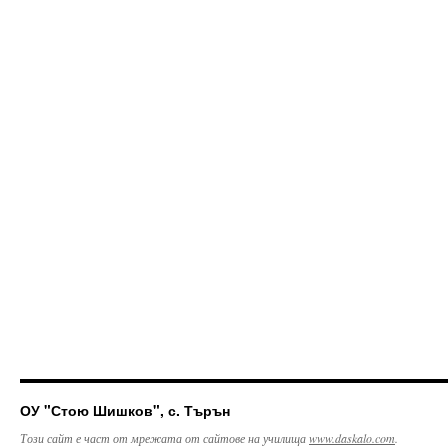
ОУ "Стою Шишков", с. Търън
Този сайт е част от мрежата от сайтове на училища
www.daskalo.com
.