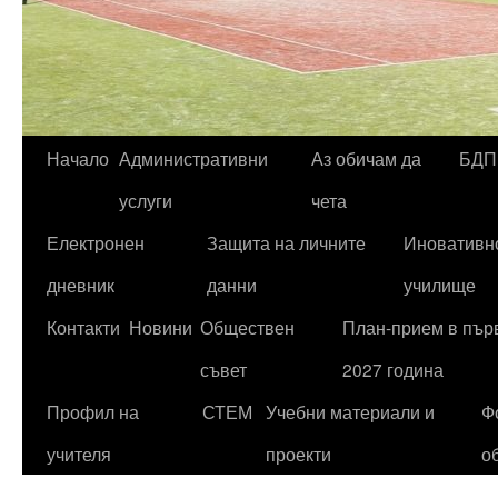
Начало
Административни
Аз обичам да
БДП
Към
услуги
чета
съдържанието
Електронен
Защита на личните
Иновативн
дневник
данни
училище
Контакти
Новини
Обществен
План-прием в първ
съвет
2027 година
Профил на
СТЕМ
Учебни материали и
Ф
учителя
проекти
о