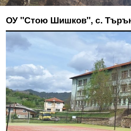
ОУ "Стою Шишков", с. Търъ