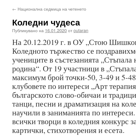
←
Национална седмица на четенето
Коледни чудеса
Публикувано на
16.01.2020
от
outaran
На 20.12.2019 г. в ОУ „Стою Шишков
Коледното тържество се поздравихме
учениците в състезанията „Стъпала 
родина“. От 19 участници в „Стъпала
максимум брой точки-50, 3-49 и 5-4
клубовете по интереси „Арт терапия
българското слово-обичаи и традици
танци, песни и драматизация на кол
научили в заниманията по интереси.
всички творци в коледния конкурс з
картички, стихотворения и есета.