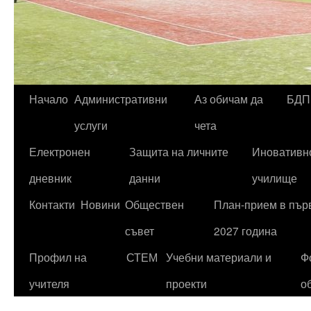
Начало
Административни
Аз обичам да
БДП
Към
услуги
чета
съдържанието
Електронен
Защита на личните
Иновативн
дневник
данни
училище
Контакти
Новини
Обществен
План-прием в първ
съвет
2027 година
Профил на
СТЕМ
Учебни материали и
Ф
учителя
проекти
о