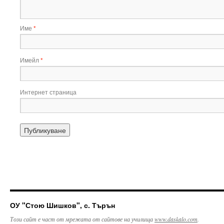
Име
*
Имейл
*
Интернет страница
ОУ "Стою Шишков", с. Търън
Този сайт е част от мрежата от сайтове на училища
www.daskalo.com
.