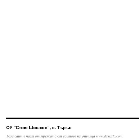
ОУ "Стою Шишков", с. Търън
Този сайт е част от мрежата от сайтове на училища
www.daskalo.com
.