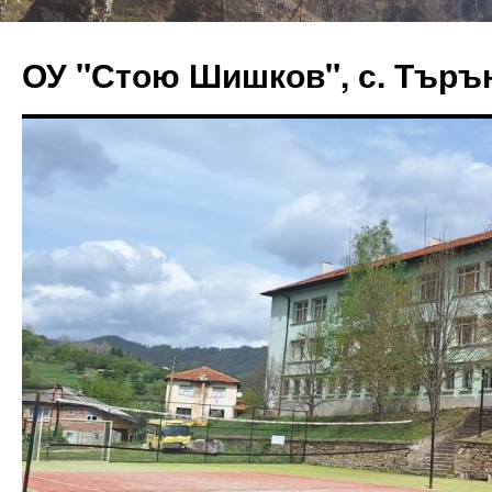
ОУ "Стою Шишков", с. Търъ