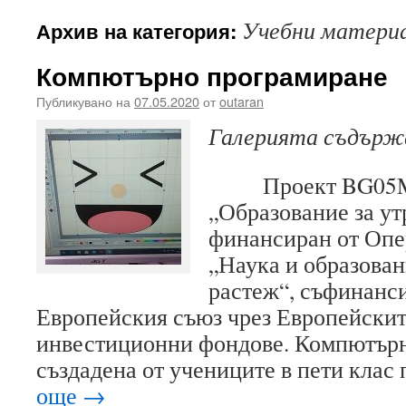
Учебни материа
Архив на категория:
Компютърно програмиране
Публикувано на
07.05.2020
от
outaran
Галерията съдър
Проект BG05M2O
„Образование за ут
финансиран от Опе
„Наука и образован
растеж“, съфинанс
Европейския съюз чрез Европейскит
инвестиционни фондове. Компютърн
създадена от учениците в пети клас
още
→