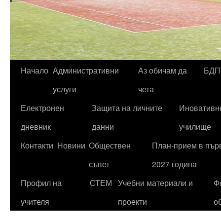
Начало
Административни
Аз обичам да
БДП
Към
услуги
чета
съдържанието
Електронен
Защита на личните
Иновативн
дневник
данни
училище
Контакти
Новини
Обществен
План-прием в първ
съвет
2027 година
Профил на
СТЕМ
Учебни материали и
Ф
учителя
проекти
о